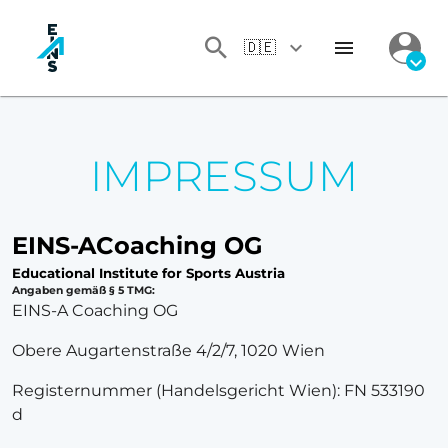
🇩🇪
IMPRESSUM
EINS-A
Coaching OG
E
ducational
In
stitute for
S
ports
A
ustria
Angaben gemäß § 5 TMG:
EINS-A Coaching OG
Obere Augartenstraße 4/2/7, 1020 Wien
Registernummer (Handelsgericht Wien): FN 533190
d